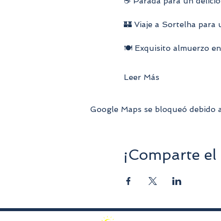
☕ Parada para un delici
🏰 Viaje a Sortelha para 
🍽️ Exquisito almuerzo e
Leer Más
Google Maps se bloqueó debido a t
¡Comparte el 