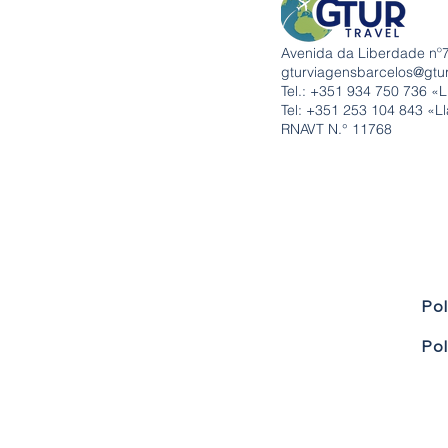
Avenida da Liberdade nº7
gturviagensbarcelos@gtu
Tel.: +351
934 750 736 «L
Tel: +351 253 104 843 «Ll
RNAVT N.° 11768
Pol
Pol