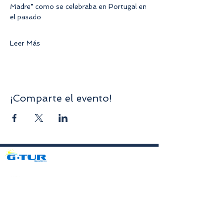
Madre" como se celebraba en Portugal en 
el pasado
Leer Más
¡Comparte el evento!
Avenida da Liberdade nº70, 1er piso, Sala A,
4750-312
Barcelos
gturviagensbarcelos@gturviagens.com