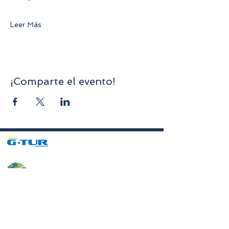
Leer Más
¡Comparte el evento!
Avenida da Liberdade nº70, 1er piso, Sala A,
4750-312
Barcelos
gturviagensbarcelos@gturviagens.com
Tel.: +351
934 750 736
«Llamada a red móvil nacional»
Tel:
+351 253 104 843
«Llamada a la red fija nacional»
RNAVT N.° 11768