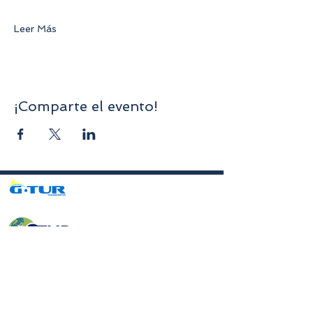
Leer Más
¡Comparte el evento!
Avenida da Liberdade nº70, 1er piso, Sala A,
4750-312
Barcelos
gturviagensbarcelos@gturviagens.com
Tel.: +351
934 750 736
«Llamada a red móvil nacional»
Tel:
+351 253 104 843
«Llamada a la red fija nacional»
RNAVT N.° 11768