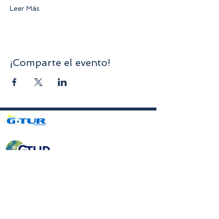
Leer Más
¡Comparte el evento!
Avenida da Liberdade nº70, 1er piso, Sala A,
4750-312
Barcelos
gturviagensbarcelos@gturviagens.com
Tel.: +351
934 750 736
«Llamada a red móvil nacional»
Tel:
+351 253 104 843
«Llamada a la red fija nacional»
RNAVT N.° 11768
Enlaces útiles