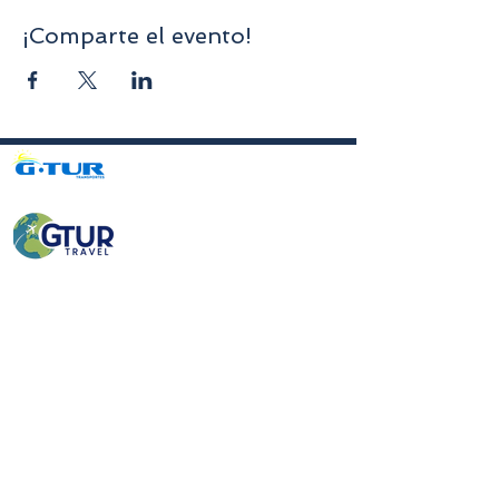
¡Comparte el evento!
Avenida da Liberdade nº70, 1er piso, Sala A,
4750-312
Barcelos
gturviagensbarcelos@gturviagens.com
Tel.: +351
934 750 736
«Llamada a red móvil nacional»
Tel:
+351 253 104 843
«Llamada a la red fija nacional»
RNAVT N.° 11768
Enlaces útiles
Política de privacidad y cookies
Libro de quejas y elogios
Libro de quejas y elogios