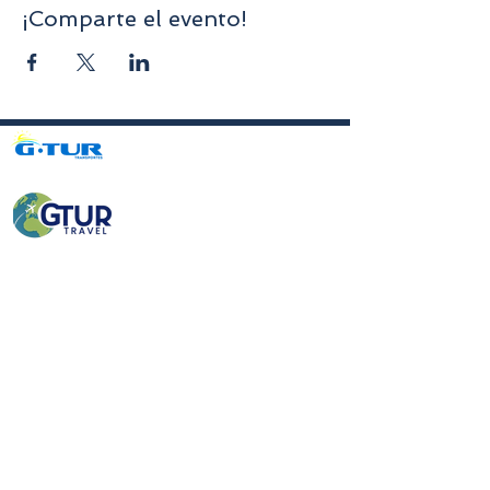
¡Comparte el evento!
Avenida da Liberdade nº70, 1er piso, Sala A,
4750-312
Barcelos
gturviagensbarcelos@gturviagens.com
Tel.: +351
934 750 736
«Llamada a red móvil nacional»
Tel:
+351 253 104 843
«Llamada a la red fija nacional»
RNAVT N.° 11768
Enlaces útiles
Política de privacidad y cookies
Libro de quejas y elogios
Libro de quejas y elogios