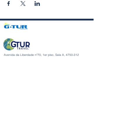
Avenida da Liberdade nº70, 1er piso, Sala A,
4750-312
Barcelos
gturviagensbarcelos@gturviagens.com
Tel.: +351
934 750 736
«Llamada a red móvil nacional»
Tel:
+351 253 104 843
«Llamada a la red fija nacional»
RNAVT N.° 11768
Enlaces útiles
Política de privacidad y cookies
Libro de quejas y elogios
Libro de quejas y elogios
Política de privacidad y cookies