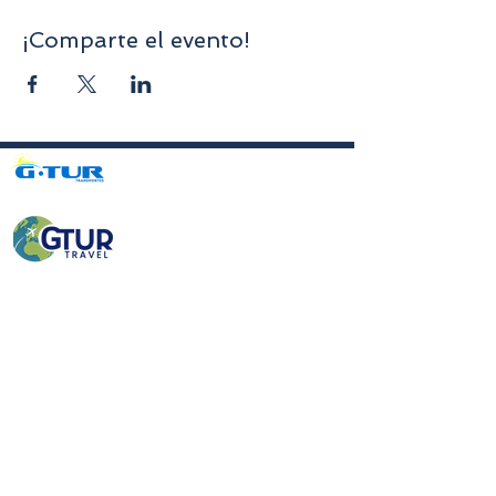
¡Comparte el evento!
Avenida da Liberdade nº70, 1er piso, Sala A,
4750-312
Barcelos
gturviagensbarcelos@gturviagens.com
Tel.: +351
934 750 736
«Llamada a red móvil nacional»
Tel:
+351 253 104 843
«Llamada a la red fija nacional»
RNAVT N.° 11768
Enlaces útiles
Política de privacidad y cookies
Libro de quejas y elogios
Libro de quejas y elogios