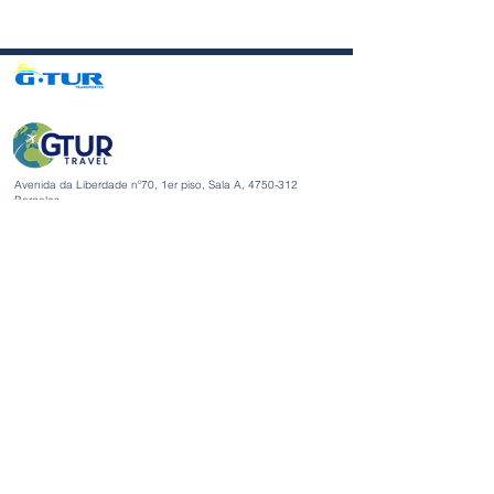
Avenida da Liberdade nº70, 1er piso, Sala A,
4750-312
Barcelos
gturviagensbarcelos@gturviagens.com
Tel.: +351
934 750 736
«Llamada a red móvil nacional»
Tel:
+351 253 104 843
«Llamada a la red fija nacional»
RNAVT N.° 11768
Enlaces útiles
Política de privacidad y cookies
Libro de quejas y elogios
Libro de quejas y elogios
Política de privacidad y cookies