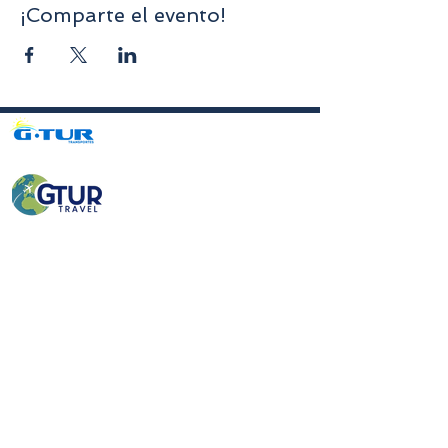
¡Comparte el evento!
Avenida da Liberdade nº70, 1er piso, Sala A,
4750-312
Barcelos
gturviagensbarcelos@gturviagens.com
Tel.: +351
934 750 736
«Llamada a red móvil nacional»
Tel:
+351 253 104 843
«Llamada a la red fija nacional»
RNAVT N.° 11768
Enlaces útiles
Política de privacidad y cookies
Libro de quejas y elogios
Libro de quejas y elogios