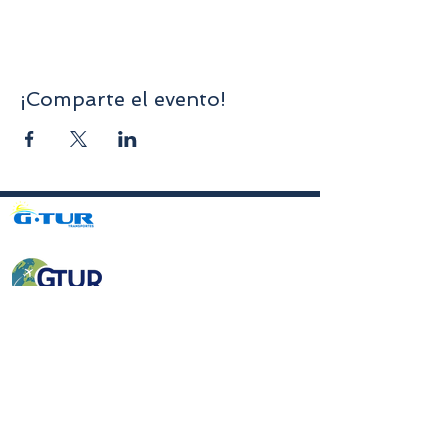
¡Comparte el evento!
Avenida da Liberdade nº70, 1er piso, Sala A,
4750-312
Barcelos
gturviagensbarcelos@gturviagens.com
Tel.: +351
934 750 736
«Llamada a red móvil nacional»
Tel:
+351 253 104 843
«Llamada a la red fija nacional»
RNAVT N.° 11768
Enlaces útiles
Política de privacidad y cookies