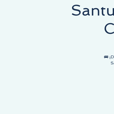
Santu
 COMIENZA AQUÍ, EL DESTINO ES TUYO!
C
🚌 ¡
S