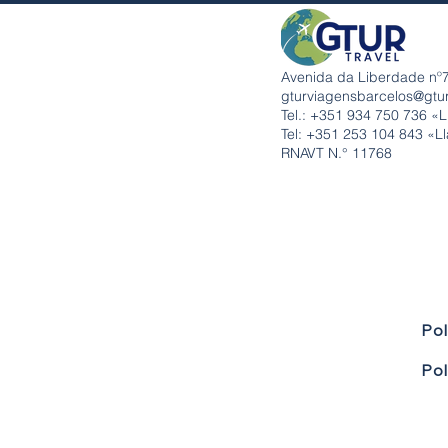
Avenida da Liberdade nº7
gturviagensbarcelos@gtu
Tel.: +351
934 750 736 «L
Tel: +351 253 104 843 «Ll
RNAVT N.° 11768
Pol
Pol