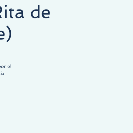
ita de
e)
or el
ia