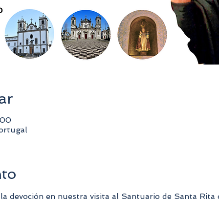
ar
:00
ortugal
nto