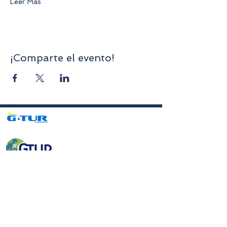
Leer Más
¡Comparte el evento!
Avenida da Liberdade nº70, 1er piso, Sala A,
4750-312
Barcelos
gturviagensbarcelos@gturviagens.com
Tel.: +351
934 750 736
«Llamada a red móvil nacional»
Tel:
+351 253 104 843
«Llamada a la red fija nacional»
RNAVT N.° 11768
Enlaces útiles