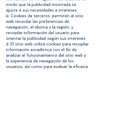
modo que la publicidad mostrada se
ajuste a sus necesidades e intereses.
iii. Cookies de terceros: permiten al sitio
web recordar las preferencias de
navegación, el idioma y la región, y
recopilar información del usuario para
orientar la publicidad según sus intereses.
d. El sitio web utiliza cookies para recopilar
información estadística con el fin de
analizar el funcionamiento del sitio web y
la experiencia de navegación de los
usuarios, así como para evaluar la eficacia
de las campañas publicitarias y
promocionales.
e. Desactivar el uso de cookies: Todos los
navegadores permiten a los usuarios
aceptar, rechazar o eliminar las cookies
seleccionando la configuración adecuada
en su navegador. Por lo tanto, los
usuarios pueden desactivar el uso de
cookies en el sitio web en cualquier
momento modificando la configuración de
su navegador. Sin embargo, es importante