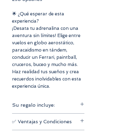
🌟 ¿Qué esperar de esta
experiencia?
¡Desata tu adrenalina con una
aventura sin límites! Elige entre
vuelos en globo aerostático,
paracaidismo en tándem,
conducir un Ferrari, paintball,
cruceros, buceo y mucho más.
Haz realidad tus sueños y crea
recuerdos inolvidables con esta
experiencia única.
Su regalo incluye:
Válido para 1 o 2 personas
✅ Ventajas y Condiciones
1 experiencia de aventura a elegir
Más de 250 experiencias
Validez del cupón: 2 años