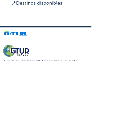
disponibles
📍Destinos disponibles:
Reserva online disponible con
confirmación inmediata
Norte
Cancelación gratuita
Central
Personalización del regalo sin
Lisboa y el valle del Tajo
coste adicional
Alentejo
Recíbelo en segundos por correo
Algarve
electrónico o en una dirección en
Islas
48 horas laborables
Avenida da Liberdade nº70, 1er piso, Sala A,
4750-312
Barcelos
gturviagensbarcelos@gturviagens.com
Tel.: +351
934 750 736
«Llamada a red móvil nacional»
Tel:
+351 253 104 843
«Llamada a la red fija nacional»
RNAVT N.° 11768
Enlaces útiles
Política de privacidad y cookies
Libro de quejas y elogios
Libro de quejas y elogios
Política de privacidad y cookies